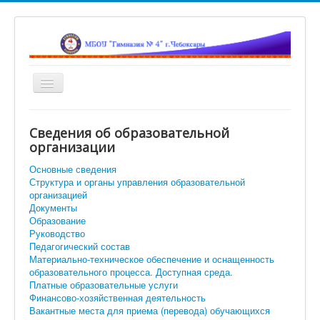
Включить/
выключить
навигацию
Главная
Сведения об образовательной
Новости
организации
Сетевой город
Основные сведения
Структура и органы управления образовательной
Ученикам
организацией
Документы
Помощь родителям и учителям
Образование
Руководство
Достижения наших гимназистов
Педагогический состав
Материально-техническое обеспечение и оснащенность
Объявления
образовательного процесса. Доступная среда.
Платные образовательные услуги
Вход
Финансово-хозяйственная деятельность
Искать...
Вакантные места для приема (перевода) обучающихся
Искать