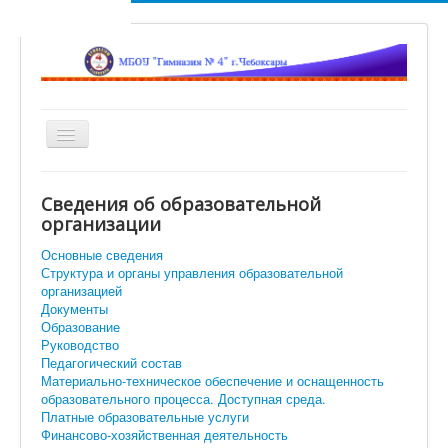
Включить/
выключить
навигацию
Главная
Сведения об образовательной
Новости
организации
Сетевой город
Основные сведения
Структура и органы управления образовательной
Ученикам
организацией
Документы
Помощь родителям и учителям
Образование
Руководство
Достижения наших гимназистов
Педагогический состав
Материально-техническое обеспечение и оснащенность
Объявления
образовательного процесса. Доступная среда.
Платные образовательные услуги
Вход
Финансово-хозяйственная деятельность
Искать...