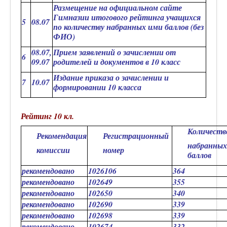
Размещение на официальном сайте
Гимназии итогового рейтинга учащихся
5
08.07
по количеству набранных ими баллов (без
ФИО)
08.07,
Прием заявлений о зачислении от
6
09.07
родителей и документов в 10 класс
Издание приказа о зачислении и
7
10.07
формировании 10 класса
Рейтинг 10 кл.
Количеств
Рекомендация
Регистрационный
набранных
комиссии
номер
баллов
рекомендовано
1026106
364
рекомендовано
102649
355
рекомендовано
102650
340
рекомендовано
102690
339
рекомендовано
102698
339
рекомендовано
102674
332