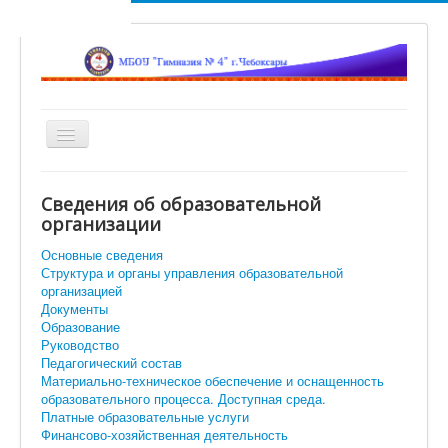
Включить/
выключить
навигацию
Главная
Сведения об образовательной
Новости
организации
Сетевой город
Основные сведения
Структура и органы управления образовательной
Ученикам
организацией
Документы
Помощь родителям и учителям
Образование
Руководство
Достижения наших гимназистов
Педагогический состав
Материально-техническое обеспечение и оснащенность
Объявления
образовательного процесса. Доступная среда.
Платные образовательные услуги
Вход
Финансово-хозяйственная деятельность
Искать...