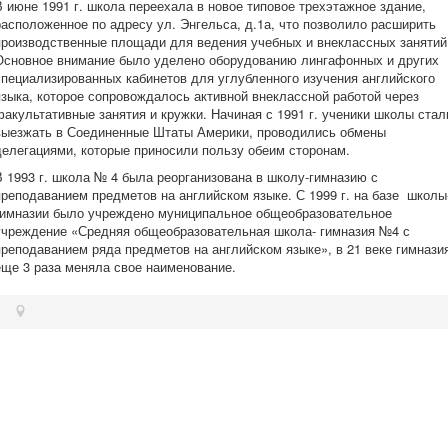
В июне 1991 г. школа переехала в новое типовое трехэтажное здание,
расположенное по адресу ул. Энгельса, д.1а, что позволило расширить
производственные площади для ведения учебных и внеклассных занятий
Основное внимание было уделено оборудованию лингафонных и других
специализированных кабинетов для углубленного изучения английского
языка, которое сопровождалось активной внеклассной работой через
факультативные занятия и кружки. Начиная с 1991 г. ученики школы стал
выезжать в Соединенные Штаты Америки, проводились обмены
делегациями, которые приносили пользу обеим сторонам.
В 1993 г. школа № 4 была реорганизована в школу-гимназию с
преподаванием предметов на английском языке. С 1999 г. на базе школы
гимназии было учреждено муниципальное общеобразовательное
учреждение «Средняя общеобразовательная школа- гимназия №4 с
преподаванием ряда предметов на английском языке», в 21 веке гимнази
еще 3 раза меняла свое наименование.