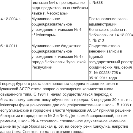
гимназия №4 с преподавание
г. №838
ряда предметов на английском
языке г. Чебоксары»
14.12.2004 г.
Муниципальное
Постановление главы
общеобразовательное
администрации
учреждение «Гимназия № 4
Ленинского района г.
г.Чебоксары»
Чебоксары от 14.12.200
г. № 213
05.10.2011
Муниципальное бюджетное
Свидетельство о
общеобразовательное
внесении записи в
учреждение «Гимназия № 4»
Единый
города Чебоксары Чувашской
государственный реест
Республики
юридических лиц серия
21 № 002284728 от
05.10.2011 года
В период бурного роста сети неполных средних и средних школ в
Чувашской АССР стоял вопрос о расширении количества школ
повышенного типа. С 1934 г. начал осуществляться переход к
обязательному семилетнему обучению в городах. К середине 30-х гг. в г.
Чебоксары функционировали две общеобразовательные школы. В 1936 г.
республиканские и городские власти Чувашской АССР приняли решение
об открытии в городе школ № 3 и № 4. Для самой современной, по тем
временам, школы № 4 строилось специальное двухэтажное каменное
здание по улице Ярославская д. 58, на берегу реки Кайбулка, напротив
здания Дома Советов, тогда на окраине города.