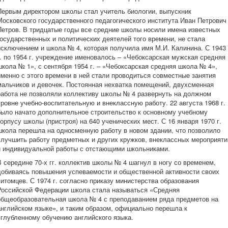
Первым директором школы стал учитель биологии, выпускник
Московского государственного педагогического института Иван Петрович
Петров. В тридцатые годы все средние школы носили имена известных
государственных и политических деятелей того времени, не стала
исключением и школа № 4, которая получила имя М.И. Калинина. С 1943
г. по 1954 г. учреждение именовалось – «Чебоксарская мужская средняя
школа № 1», с сентября 1954 г. – «Чебоксарская средняя школа № 4»,
именно с этого времени в ней стали проводиться совместные занятия
мальчиков и девочек. Постоянная нехватка помещений, двухсменная
работа не позволяли коллективу школы № 4 развернуть на должном
уровне учебно-воспитательную и внеклассную работу. 22 августа 1968 г.
было начато дополнительное строительство к основному учебному
корпусу школы (пристроя) на 640 ученических мест. С 16 января 1970 г.
школа перешла на односменную работу в новом здании, что позволило
улучшить работу предметных и других кружков, внеклассных мероприяти
и индивидуальной работы с отстающими школьниками.
В середине 70-х гг. коллектив школы № 4 шагнул в ногу со временем,
добиваясь повышения успеваемости и общественной активности своих
питомцев. С 1974 г. согласно приказу министерства образования
Российской Федерации школа стала называться «Средняя
общеобразовательная школа № 4 с преподаванием ряда предметов на
английском языке», и таким образом, официально перешла к
углубленному обучению английского языка.