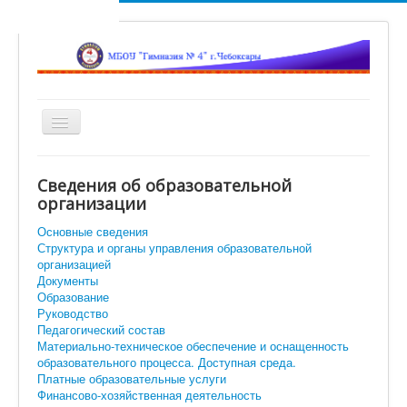
Включить/
выключить
навигацию
Главная
Сведения об образовательной
Новости
организации
Сетевой город
Основные сведения
Структура и органы управления образовательной
Ученикам
организацией
Документы
Помощь родителям и учителям
Образование
Руководство
Достижения наших гимназистов
Педагогический состав
Материально-техническое обеспечение и оснащенность
Объявления
образовательного процесса. Доступная среда.
Платные образовательные услуги
Вход
Финансово-хозяйственная деятельность
Искать...